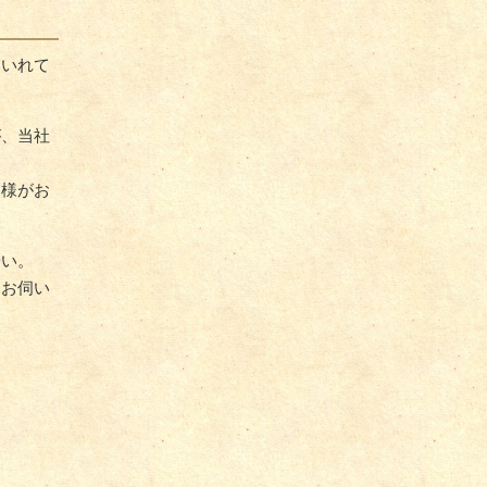
をいれて
が、当社
客様がお
さい。
にお伺い