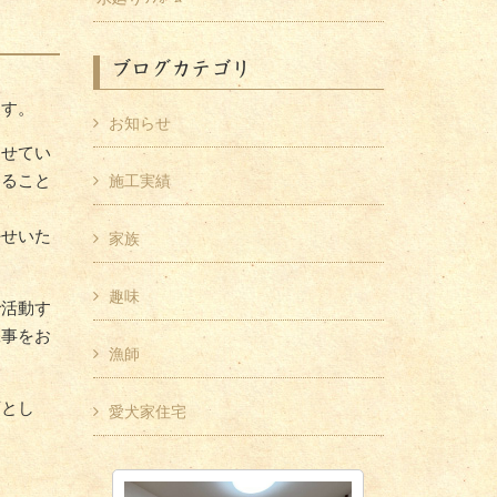
ブログカテゴリ
ます。
お知らせ
させてい
わること
施工実績
任せいた
家族
趣味
で活動す
工事をお
漁師
店とし
愛犬家住宅