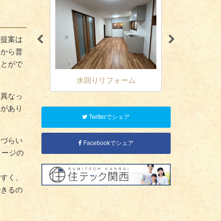
る提案は
こから普
ことがで
改築
水回りリフォーム
オール電化
は異なっ
力があり
Twitterでシェア
しづらい
Facebookでシェア
メージの
やすく、
できるの