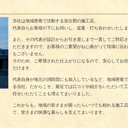
当社は地域密着で活動する加古郡の施工店。
代表自らお客様の下にお伺いし、提案・打ち合わせいたし
また、その代表が設計からお引き渡しまで一貫してご対応
ただきますので、お客様のご要望がねじ曲がって現場に伝
もございません。
そのため、ご希望された仕上がりになるので、安心してお
だけます。
代表自身が地元の消防団にも加入しているなど、地域密着
る当社。だからこそ、最近では口コミや紹介をいただいて
任せいただくことも増えてまいりました。
これからも、地域の皆さまが困ったらいつでも頼れる施工
て、皆さまの快適な暮らしを支えてまいります。