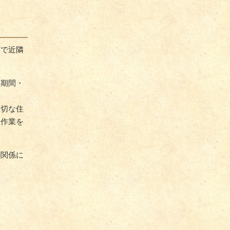
どで近隣
事期間・
大切な住
生作業を
の関係に