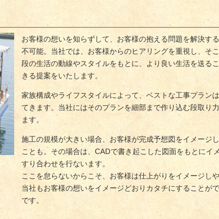
お客様の想いを知らずして、お客様の抱える問題を解決す
不可能。当社では、お客様からのヒアリングを重視し、そ
段の生活の動線やスタイルをもとに、より良い生活を送る
きる提案をいたします。
店舗改装
新築・増
家族構成やライフスタイルによって、ベストな工事プラン
てきます。当社にはそのプランを細部まで作り込む段取り
ます。
施工の規模が大きい場合、お客様が完成予想図をイメージ
ことも。その場合は、CADで書き起こした図面をもとにイ
すり合わせを行ないます。
ここを怠らないからこそ、お客様は仕上がりをイメージし
当社もお客様の想いをイメージどおりカタチにすることが
です。