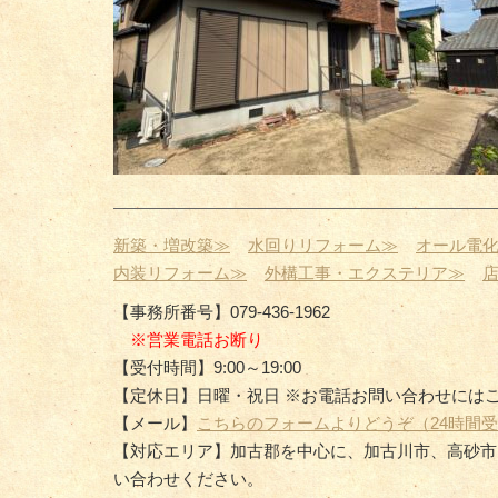
新築・増改築≫
水回りリフォーム≫
オール電
内装リフォーム≫
外構工事・エクステリア≫
【事務所番号】079-436-1962
※営業電話お断り
【受付時間】9:00～19:00
【定休日】日曜・祝日 ※お電話お問い合わせには
【メール】
こちらのフォームよりどうぞ（24時間
【対応エリア】加古郡を中心に、加古川市、高砂市
い合わせください。