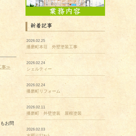
新着記事
2026.02.25
播磨町本荘 外壁塗装工事
2026.02.24
工事≫
シェルティー
2026.02.24
播磨町リフォーム
2026.02.11
播磨町 外壁塗装 屋根塗装
てもお問
2026.02.03
水廻りﾘﾌｫｰﾑ