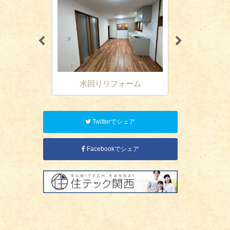
改築
水回りリフォーム
オール電化
Twitterでシェア
Facebookでシェア