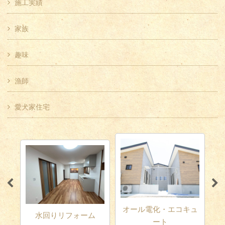
施工実績
家族
趣味
漁師
愛犬家住宅
オール電化・エコキュ
耐
ム
外壁塗装・屋根工事
ート