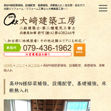
高砂N様邸梁補強、設備配管、基礎補強、床断熱入れ｜加古郡・加古川で
水廻りリフォーム・リフォーム工事なら大﨑建築工房へ！
HOME
»
ブログ
»
施工実績
»
高砂N様邸梁補強、設備配管、基礎補強、床断
熱入れ
高砂N様邸梁補強、設備配管、基礎補強、床
断熱入れ