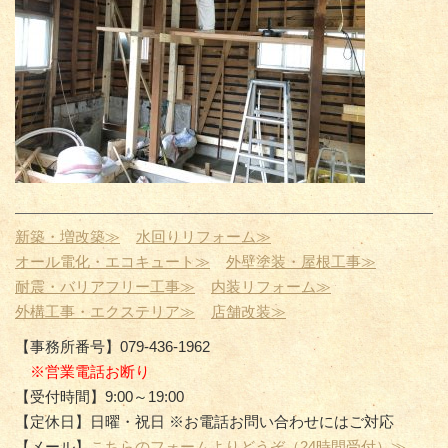
新築・増改築≫
水回りリフォーム≫
オール電化・エコキュート≫
外壁塗装・屋根工事≫
耐震・バリアフリー工事≫
内装リフォーム≫
外構工事・エクステリア≫
店舗改装≫
【事務所番号】079-436-1962
※営業電話お断り
【受付時間】9:00～19:00
【定休日】日曜・祝日 ※お電話お問い合わせにはご対応
【メール】
こちらのフォームよりどうぞ（24時間受付）≫