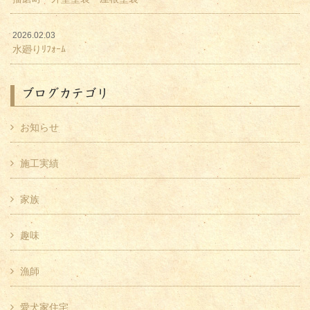
2026.02.03
水廻りﾘﾌｫｰﾑ
ブログカテゴリ
お知らせ
施工実績
家族
趣味
漁師
愛犬家住宅