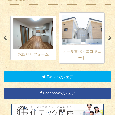
オール電化・エコキュ
耐
ム
外壁塗装・屋根工事
ート
Twitterでシェア
Facebookでシェア