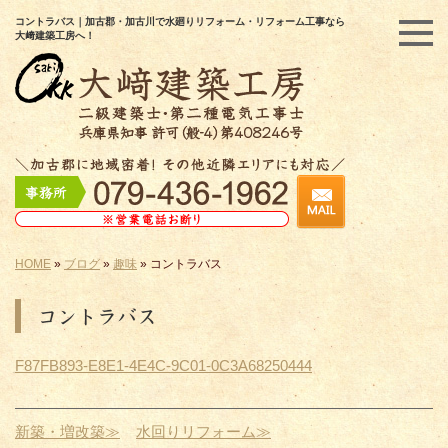
コントラバス｜加古郡・加古川で水廻りリフォーム・リフォーム工事なら
大﨑建築工房へ！
HOME
»
ブログ
»
趣味
»
コントラバス
コントラバス
F87FB893-E8E1-4E4C-9C01-0C3A68250444
新築・増改築≫
水回りリフォーム≫